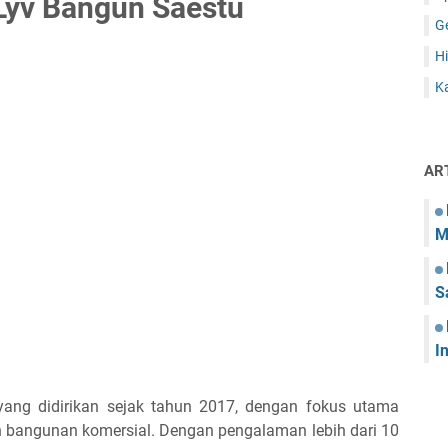
Lyv Bangun Saestu
G
Hi
Ka
AR
M
S
I
yang didirikan sejak tahun 2017, dengan fokus utama
bangunan komersial. Dengan pengalaman lebih dari 10