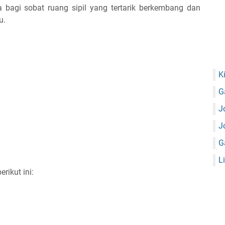
a bagi sobat ruang sipil yang tertarik berkembang dan
u.
K
G
J
J
G
L
ikut ini: