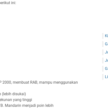
rikut ini:
K
G
J
J
G
L
AP 2000, membuat RAB, mampu menggunakan
 (lebih disukai)
tekunan yang tinggi
B. Mandarin menjadi poin lebih