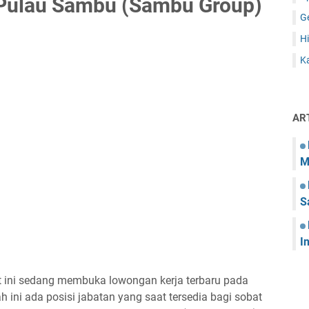
Pulau Sambu (Sambu Group)
G
Hi
Ka
AR
M
S
I
 ini sedang membuka lowongan kerja terbaru pada
ini ada posisi jabatan yang saat tersedia bagi sobat