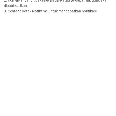
2. Komentar yang tidak relevan dan/atau terdapat link tidak akan
dipublikasikan.
3. Centang kotak Notify me untuk mendapatkan notifikasi.