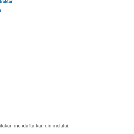
raktor
m
ilakan mendaftarkan diri melalui: