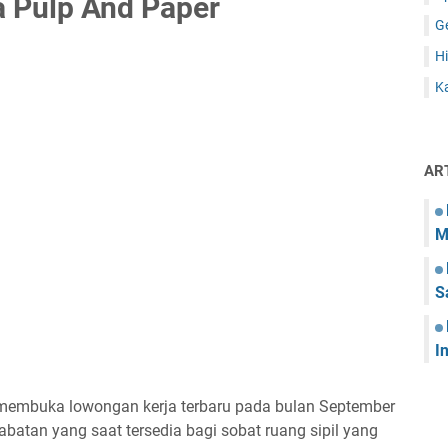
a Pulp And Paper
G
Hi
Ka
AR
M
S
I
g membuka lowongan kerja terbaru pada bulan September
abatan yang saat tersedia bagi sobat ruang sipil yang