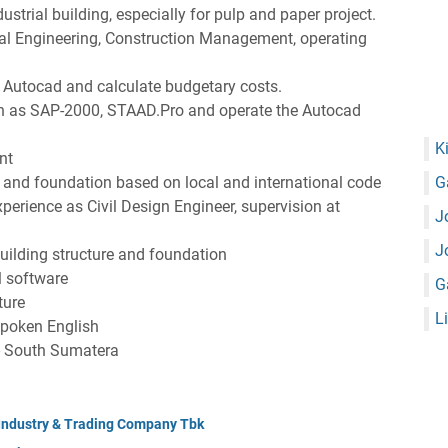
ustrial building, especially for pulp and paper project.
al Engineering, Construction Management, operating
, Autocad and calculate budgetary costs.
ch as SAP-2000, STAAD.Pro and operate the Autocad
K
nt
e and foundation based on local and international code
G
erience as Civil Design Engineer, supervision at
J
J
uilding structure and foundation
l software
G
ture
L
poken English
 - South Sumatera
 Industry & Trading Company Tbk