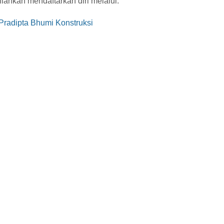
ilahkan mendaftarkan diri melalui:
 Pradipta Bhumi Konstruksi