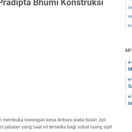
Pradipta Bhumi Konstruksi
G
Hi
Ka
AR
M
S
I
ni membuka lowongan kerja terbaru pada bulan Juli
 jabatan yang saat ini tersedia bagi sobat ruang sipil