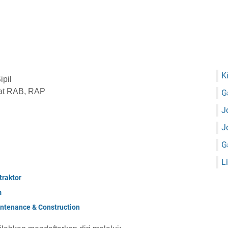
K
ipil
at RAB, RAP
G
J
J
G
L
raktor
m
ntenance & Construction