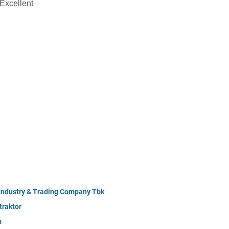
Excellent
 Industry & Trading Company Tbk
raktor
m