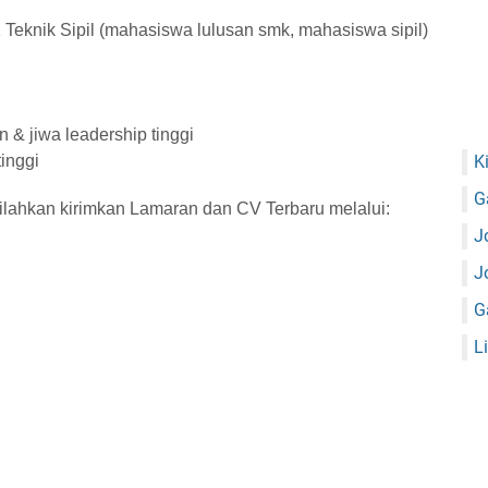
eknik Sipil (mahasiswa lulusan smk, mahasiswa sipil)
& jiwa leadership tinggi
K
inggi
G
 silahkan kirimkan Lamaran dan CV Terbaru melalui:
J
J
G
L