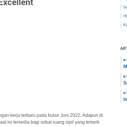
Excellent
G
Hi
Ka
AR
M
S
I
gan kerja terbaru pada bulan Juni 2022. Adapun di
t ini tersedia bagi sobat ruang sipil yang tertarik