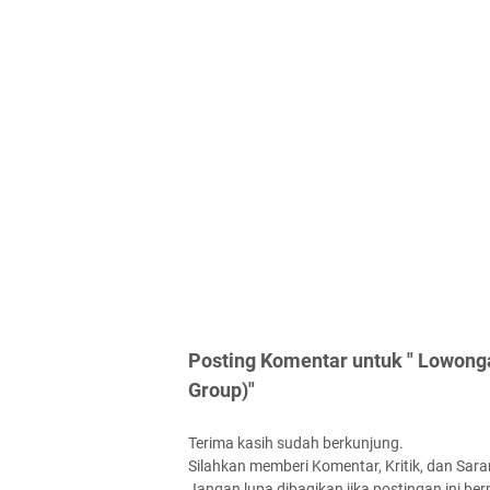
Posting Komentar untuk " Lowong
Group)"
Terima kasih sudah berkunjung.
Silahkan memberi Komentar, Kritik, dan Saran
Jangan lupa dibagikan jika postingan ini be