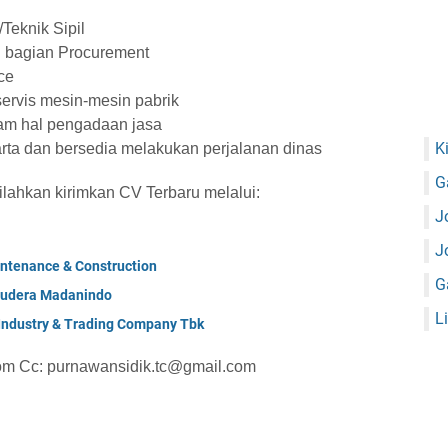
Teknik Sipil
 bagian Procurement
ce
ervis mesin-mesin pabrik
am hal pengadaan jasa
K
rta dan bersedia melakukan perjalanan dinas
G
silahkan kirimkan CV Terbaru melalui:
J
J
ntenance & Construction
G
mudera Madanindo
L
 Industry & Trading Company Tbk
om Cc: purnawansidik.tc@gmail.com