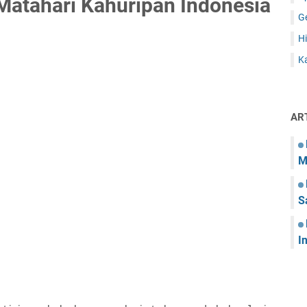
Matahari Kahuripan Indonesia
G
Hi
Ka
AR
M
S
I