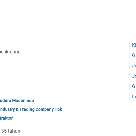
K
ikut ini:
G
J
J
G
L
mudera Madanindo
 Industry & Trading Company Tbk
raktor
 35 tahun