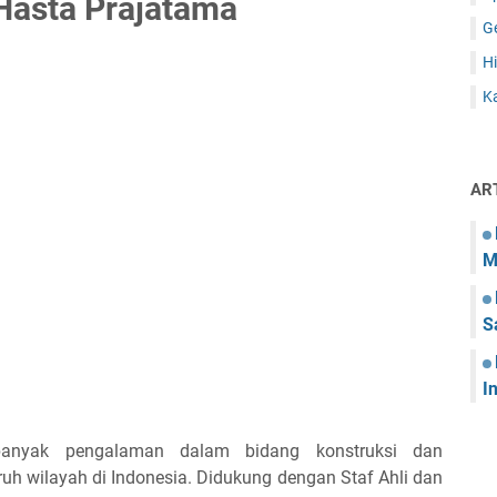
Hasta Prajatama
G
Hi
Ka
AR
M
S
I
banyak pengalaman dalam bidang konstruksi dan
uh wilayah di Indonesia. Didukung dengan Staf Ahli dan