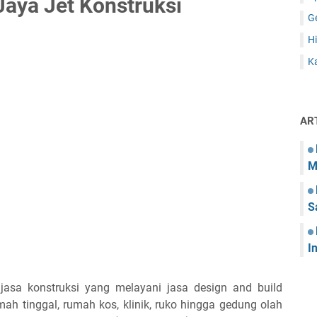
aya Jet Konstruksi
G
Hi
Ka
AR
M
S
I
jasa konstruksi yang melayani jasa design and build
h tinggal, rumah kos, klinik, ruko hingga gedung olah