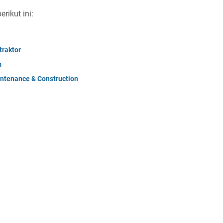
ikut ini:
raktor
m
ntenance & Construction