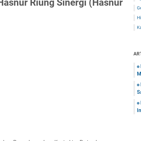
asnur Riung Sinergi (Hasnur
G
Hi
Ka
AR
M
S
I