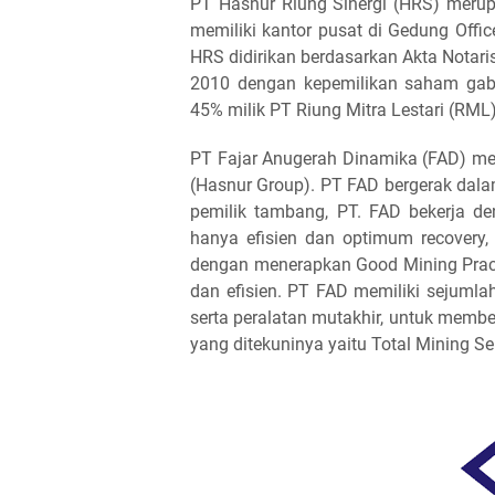
PT Hasnur Riung Sinergi (HRS) meru
memiliki kantor pusat di Gedung Office
HRS didirikan berdasarkan Akta Notaris
2010 dengan kepemilikan saham gabu
45% milik PT Riung Mitra Lestari (RML)
PT Fajar Anugerah Dinamika (FAD) me
(Hasnur Group). PT FAD bergerak dal
pemilik tambang, PT. FAD bekerja d
hanya efisien dan optimum recovery,
dengan menerapkan Good Mining Pra
dan efisien. PT FAD memiliki sejumla
serta peralatan mutakhir, untuk membe
yang ditekuninya yaitu Total Mining Se