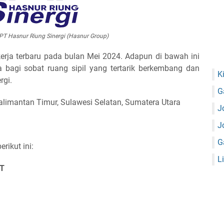
PT Hasnur Riung Sinergi (Hasnur Group)
rja terbaru pada bulan Mei 2024. Adapun di bawah ini
a bagi sobat ruang sipil yang tertarik berkembang dan
K
rgi.
G
Kalimantan Timur, Sulawesi Selatan, Sumatera Utara
J
J
G
ikut ini:
L
NT