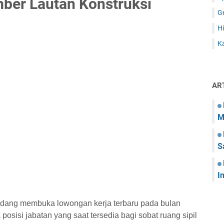
ber Lautan Konstruksi
G
Hi
Ka
AR
M
S
I
sedang membuka lowongan kerja terbaru pada bulan
posisi jabatan yang saat tersedia bagi sobat ruang sipil