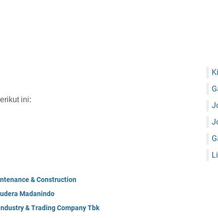
K
G
ikut ini:
J
J
G
L
ntenance & Construction
mudera Madanindo
 Industry & Trading Company Tbk