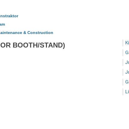
nstraktor
ram
aintenance & Construction
K
FOR BOOTH/STAND)
G
J
J
G
L