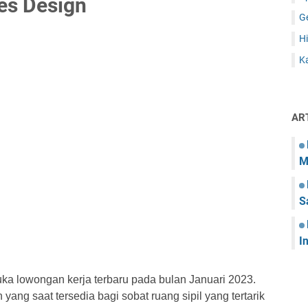
es Design
G
Hi
Ka
AR
M
S
I
ka lowongan kerja terbaru pada bulan Januari 2023.
yang saat tersedia bagi sobat ruang sipil yang tertarik