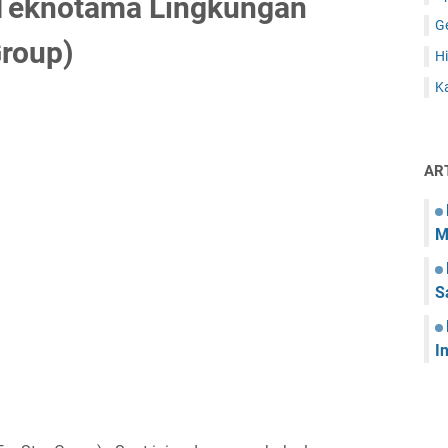
 Teknotama Lingkungan
G
Group)
Hi
Ka
AR
M
S
I