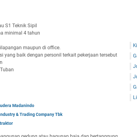
u S1 Teknik Sipil
a minimal 4 tahun
K
lapangan maupun di office.
yang baik dengan personil terkait pekerjaan tersebut
G
n
J
 Tuban
J
G
L
mudera Madanindo
 Industry & Trading Company Tbk
raktor
ngunan gedung atau bagunan baja dan bertanggung