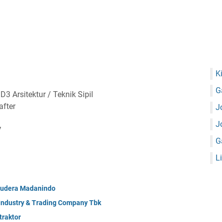
K
G
Arsitektur / Teknik Sipil
after
J
J
V
G
L
mudera Madanindo
 Industry & Trading Company Tbk
raktor