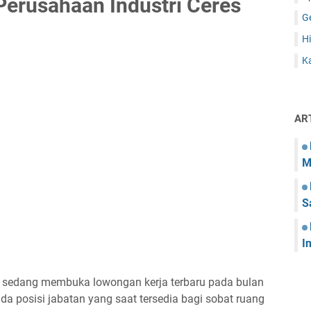
erusahaan Industri Ceres
G
Hi
Ka
AR
M
S
I
ni sedang membuka lowongan kerja terbaru pada bulan
a posisi jabatan yang saat tersedia bagi sobat ruang