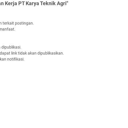
 Kerja PT Karya Teknik Agri"
 terkait postingan.
rmanfaat.
dipublikasi.
apat link tidak akan dipublikasikan.
an notifikasi.