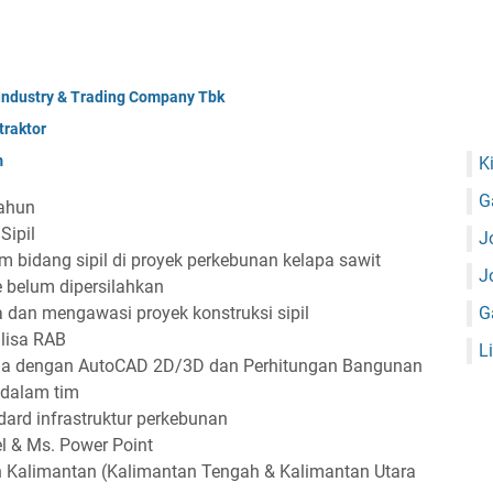
 Industry & Trading Company Tbk
raktor
m
K
G
tahun
Sipil
J
m bidang sipil di proyek perkebunan kelapa sawit
J
e belum dipersilahkan
dan mengawasi proyek konstruksi sipil
G
isa RAB
L
a dengan AutoCAD 2D/3D dan Perhitungan Bangunan
 dalam tim
rd infrastruktur perkebunan
l & Ms. Power Point
h Kalimantan (Kalimantan Tengah & Kalimantan Utara