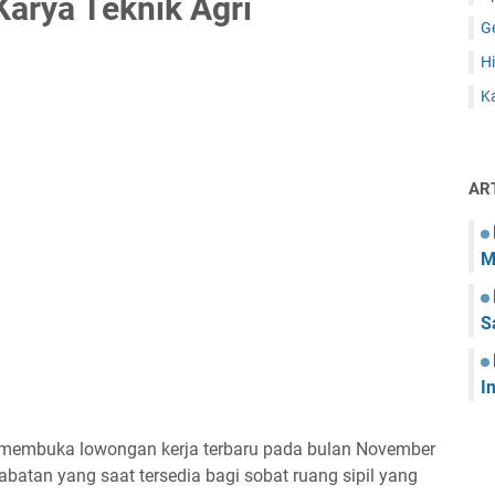
arya Teknik Agri
G
Hi
Ka
AR
M
S
I
ng membuka lowongan kerja terbaru pada bulan November
abatan yang saat tersedia bagi sobat ruang sipil yang