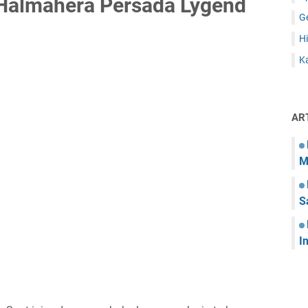
Halmahera Persada Lygend
G
Hi
Ka
AR
M
S
I