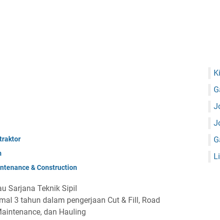
K
G
J
J
raktor
G
m
L
ntenance & Construction
u Sarjana Teknik Sipil
mal 3 tahun dalam pengerjaan Cut & Fill, Road
Maintenance, dan Hauling