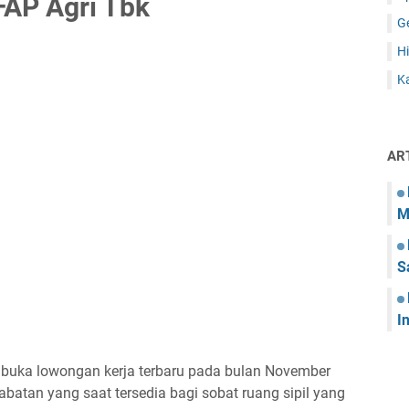
FAP Agri Tbk
G
Hi
Ka
AR
M
S
I
mbuka lowongan kerja terbaru pada bulan November
abatan yang saat tersedia bagi sobat ruang sipil yang