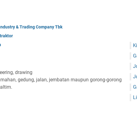
 Industry & Trading Company Tbk
raktor
m
K
G
J
eering, drawing
J
umahan, gedung, jalan, jembatan maupun gorong-gorong
altim.
G
L