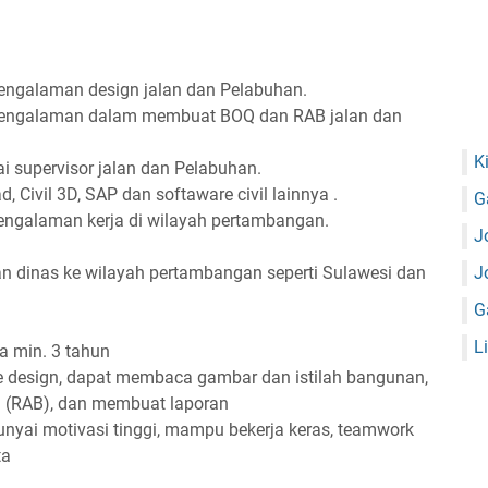
ngalaman design jalan dan Pelabuhan.
engalaman dalam membuat BOQ dan RAB jalan dan
K
supervisor jalan dan Pelabuhan.
Civil 3D, SAP dan softaware civil lainnya .
G
engalaman kerja di wilayah pertambangan.
J
an dinas ke wilayah pertambangan seperti Sulawesi dan
J
G
L
a min. 3 tahun
design, dapat membaca gambar dan istilah bangunan,
a (RAB), dan membuat laporan
punyai motivasi tinggi, mampu bekerja keras, teamwork
ta