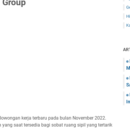
 Group
G
Hi
Ka
AR
M
S
I
lowongan kerja terbaru pada bulan November 2022.
yang saat tersedia bagi sobat ruang sipil yang tertarik