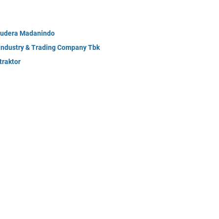
mudera Madanindo
 Industry & Trading Company Tbk
raktor