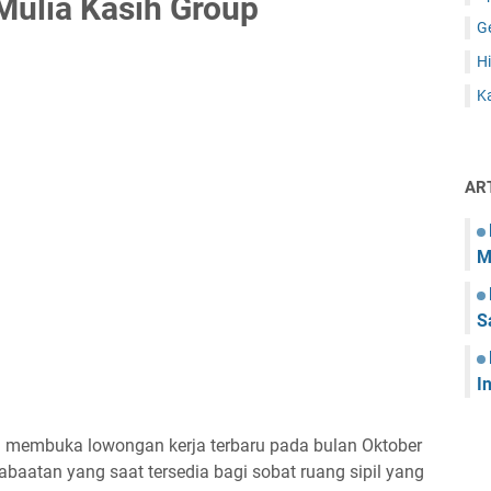
Mulia Kasih Group
G
Hi
Ka
AR
M
S
I
ng membuka lowongan kerja terbaru pada bulan Oktober
abaatan yang saat tersedia bagi sobat ruang sipil yang