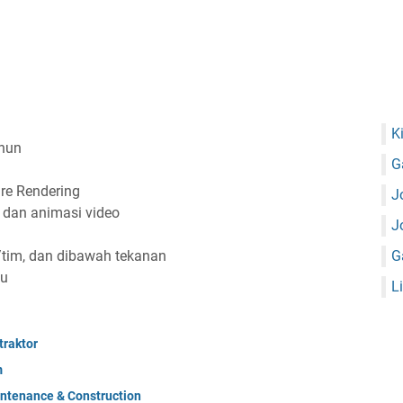
K
ahun
G
are Rendering
J
dan animasi video
J
n
u/tim, dan dibawah tekanan
G
tu
L
raktor
m
ntenance & Construction