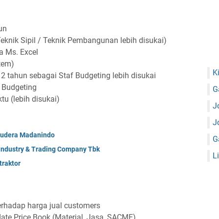
un
eknik Sipil / Teknik Pembangunan lebih disukai)
a Ms. Excel
tem)
K
2 tahun sebagai Staf Budgeting lebih disukai
 Budgeting
G
u (lebih disukai)
J
J
mudera Madanindo
G
 Industry & Trading Company Tbk
L
raktor
rhadap harga jual customers
te Price Book (Material, Jasa, SACME)