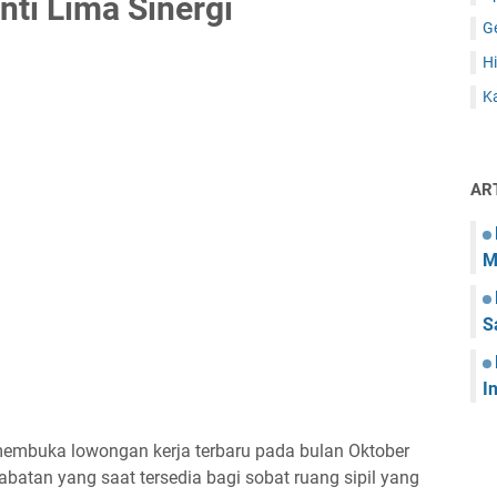
nti Lima Sinergi
G
Hi
Ka
AR
M
S
I
g membuka lowongan kerja terbaru pada bulan Oktober
abatan yang saat tersedia bagi sobat ruang sipil yang