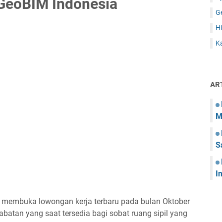
GeoBIM Indonesia
G
Hi
Ka
AR
M
S
I
g membuka lowongan kerja terbaru pada bulan Oktober
abatan yang saat tersedia bagi sobat ruang sipil yang