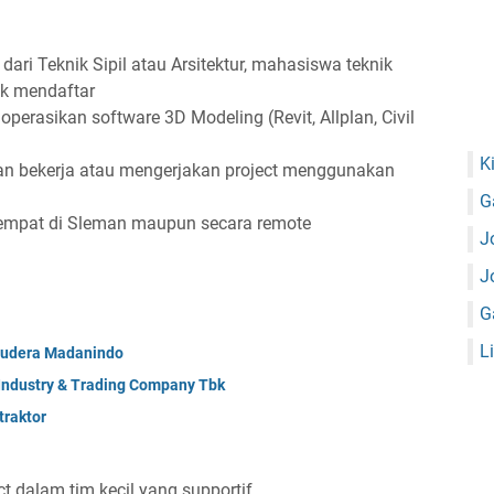
ri Teknik Sipil atau Arsitektur, mahasiswa teknik
tuk mendaftar
asikan software 3D Modeling (Revit, Allplan, Civil
K
n bekerja atau mengerjakan project menggunakan
G
rtempat di Sleman maupun secara remote
J
J
G
L
mudera Madanindo
 Industry & Trading Company Tbk
raktor
 dalam tim kecil yang supportif