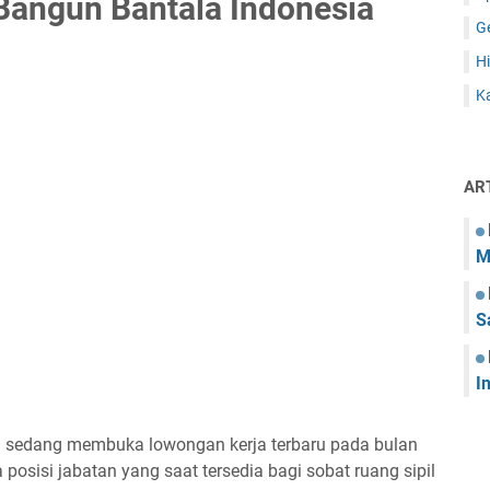
Bangun Bantala Indonesia
G
Hi
Ka
AR
M
S
I
ni sedang membuka lowongan kerja terbaru pada bulan
posisi jabatan yang saat tersedia bagi sobat ruang sipil