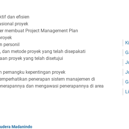
if dan efisien
sional proyek
er membuat Project Management Plan
proyek
K
 personil
 dan metode proyek yang telah disepakati
G
n proyek yang telah disetujui
J
 pemangku kepentingan proyek
J
emperhatikan penerapan sistem manajemen di
G
enerapannya dan mengawasi penerapannya di area
L
mudera Madanindo