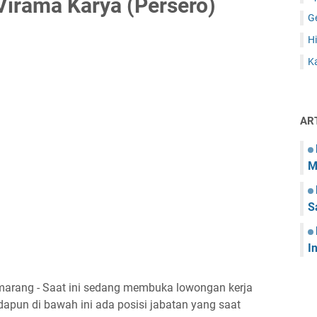
irama Karya (Persero)
G
Hi
Ka
AR
M
S
I
marang - Saat ini sedang membuka lowongan kerja
apun di bawah ini ada posisi jabatan yang saat