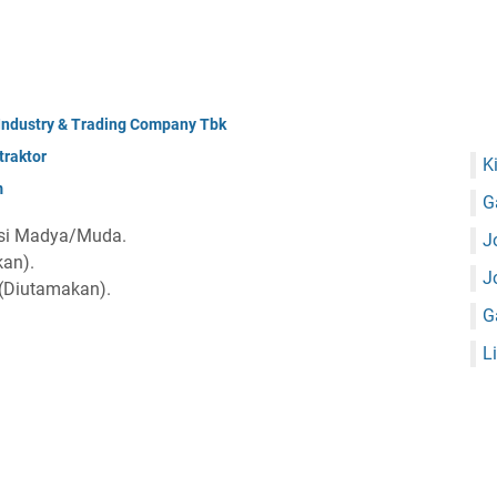
 Industry & Trading Company Tbk
raktor
K
m
G
uksi Madya/Muda.
J
an).
J
 (Diutamakan).
G
L