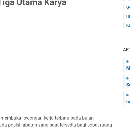
Tiga Utama Karya
G
Hi
Ka
AR
M
S
I
g membuka lowongan kerja terbaru pada bulan
da posisi jabatan yang saat tersedia bagi sobat ruang