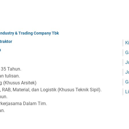
 Industry & Trading Company Tbk
raktor
K
m
G
J
 35 Tahun.
J
n tulisan.
G
 (Khusus Arsitek)
B, Material, dan Logistik (Khusus Teknik Sipil).
L
hun.
erkerjasama Dalam Tim.
an.