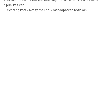
2. Komentar yang tidak relevan dan/atau terdapat link tidak akan
dipublikasikan.
3. Centang kotak Notify me untuk mendapatkan notifikasi.