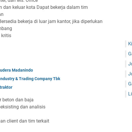
r, dan Ms. Office
n dan keluar kota Dapat bekerja dalam tim
an
rsedia bekerja di luar jam kantor, jika diperlukan
embang
kritis
K
G
J
mudera Madanindo
J
 Industry & Trading Company Tbk
G
raktor
L
r beton dan baja
eksisting dan analisis
 client dan tim terkait