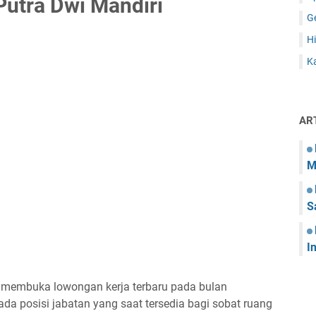
utra Dwi Mandiri
G
Hi
Ka
AR
M
S
I
ng membuka lowongan kerja terbaru pada bulan
da posisi jabatan yang saat tersedia bagi sobat ruang