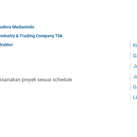
mudera Madanindo
 Industry & Trading Company Tbk
raktor
K
G
J
J
anakan proyek sesuai schedule
G
L