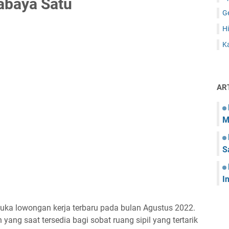
abaya Satu
G
Hi
Ka
AR
M
S
I
uka lowongan kerja terbaru pada bulan Agustus 2022.
yang saat tersedia bagi sobat ruang sipil yang tertarik