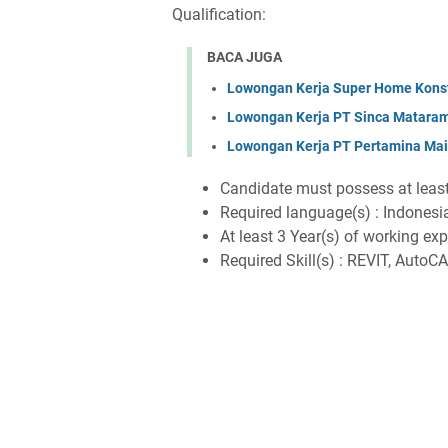
Qualification:
BACA JUGA
Lowongan Kerja Super Home Konst
Lowongan Kerja PT Sinca Matara
Lowongan Kerja PT Pertamina Mai
Candidate must possess at leas
Required language(s) : Indonesi
At least 3 Year(s) of working expe
Required Skill(s) : REVIT, Auto