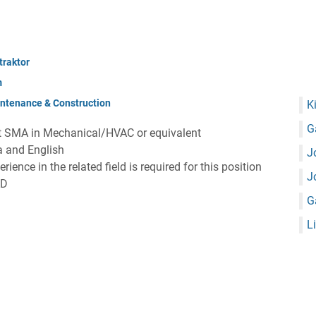
raktor
m
ntenance & Construction
K
G
t SMA in Mechanical/HVAC or equivalent
a and English
J
rience in the related field is required for this position
J
CAD
G
L