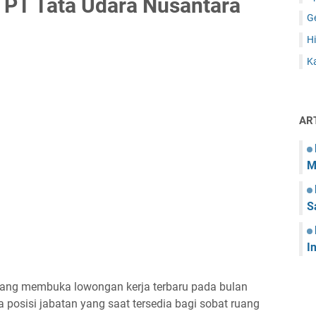
 PT Tata Udara Nusantara
G
Hi
Ka
AR
M
S
I
edang membuka lowongan kerja terbaru pada bulan
 posisi jabatan yang saat tersedia bagi sobat ruang