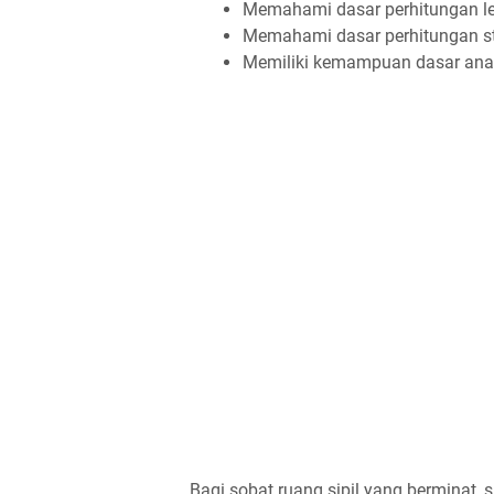
Memahami dasar perhitungan len
Memahami dasar perhitungan str
Memiliki kemampuan dasar ana
Bagi sobat ruang sipil yang berminat, s