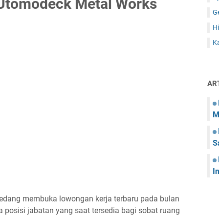
Utomodeck Metal Works
G
Hi
Ka
AR
M
S
I
sedang membuka lowongan kerja terbaru pada bulan
 posisi jabatan yang saat tersedia bagi sobat ruang