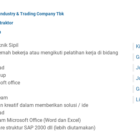
 Industry & Trading Company Tbk
raktor
m
nik Sipil
K
nah bekerja atau mengikuti pelatihan kerja di bidang
G
ad
J
hup
J
ft office
G
team
L
 kreatif dalam memberikan solusi / ide
ad
Microsoft Office (Word dan Excel)
 struktur SAP 2000 dll (lebih diutamakan)