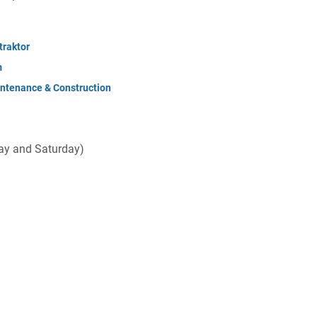
raktor
m
ntenance & Construction
day and Saturday)