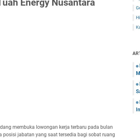
Tuah Energy Nusantara
G
Hi
Ka
AR
M
S
I
sedang membuka lowongan kerja terbaru pada bulan
 posisi jabatan yang saat tersedia bagi sobat ruang