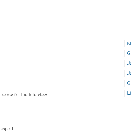
K
G
J
J
G
L
below for the interview:
assport