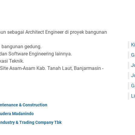
un sebagai Architect Engineer di proyek bangunan
K
n bangunan gedung.
dan Software Engineering lainnya.
G
asi Teknik.
J
t Site Asam-Asam Kab. Tanah Laut, Banjarmasin -
J
G
L
ntenance & Construction
mudera Madanindo
 Industry & Trading Company Tbk