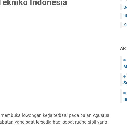
Tekniko Indonesia
G
Hi
Ka
AR
M
S
I
ng membuka lowongan kerja terbaru pada bulan Agustus
abatan yang saat tersedia bagi sobat ruang sipil yang