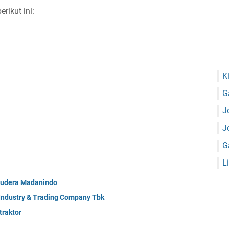
ikut ini:
K
G
J
J
G
L
mudera Madanindo
 Industry & Trading Company Tbk
raktor