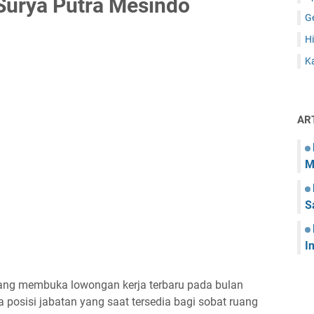
Surya Putra Mesindo
G
Hi
Ka
AR
M
S
I
dang membuka lowongan kerja terbaru pada bulan
 posisi jabatan yang saat tersedia bagi sobat ruang