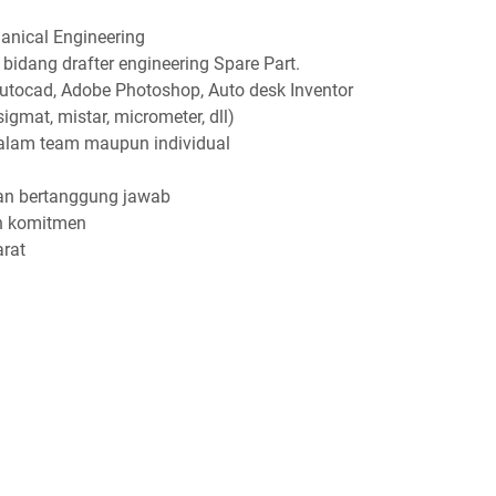
anical Engineering
idang drafter engineering Spare Part.
tocad, Adobe Photoshop, Auto desk Inventor
gmat, mistar, micrometer, dll)
dalam team maupun individual
, dan bertanggung jawab
dan komitmen
arat