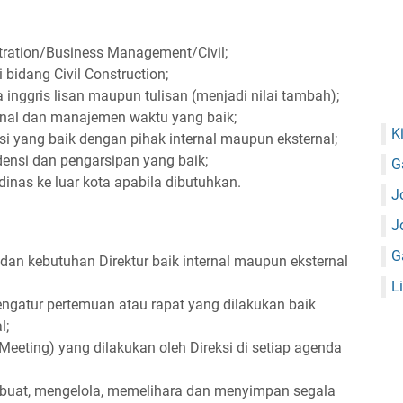
tration/Business Management/Civil;
bidang Civil Construction;
nggris lisan maupun tulisan (menjadi nilai tambah);
nal dan manajemen waktu yang baik;
K
 yang baik dengan pihak internal maupun eksternal;
nsi dan pengarsipan yang baik;
G
inas ke luar kota apabila dibutuhkan.
J
J
G
dan kebutuhan Direktur baik internal maupun eksternal
L
gatur pertemuan atau rapat yang dilakukan baik
l;
eeting) yang dilakukan oleh Direksi di setiap agenda
uat, mengelola, memelihara dan menyimpan segala