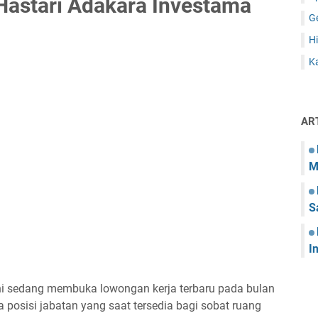
Hastari Adakara Investama
G
Hi
Ka
AR
M
S
I
ini sedang membuka lowongan kerja terbaru pada bulan
 posisi jabatan yang saat tersedia bagi sobat ruang