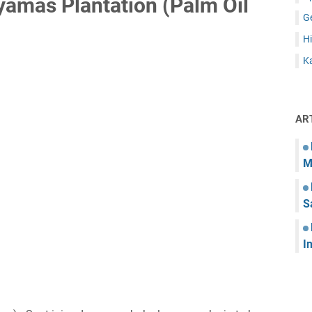
amas Plantation (Palm Oil
G
Hi
Ka
AR
M
S
I