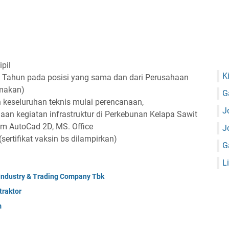
pil
K
 Tahun pada posisi yang sama dan dari Perusahaan
amakan)
G
keseluruhan teknis mulai perencanaan,
J
aan kegiatan infrastruktur di Perkebunan Kelapa Sawit
 AutoCad 2D, MS. Office
J
sertifikat vaksin bs dilampirkan)
G
L
 Industry & Trading Company Tbk
raktor
m