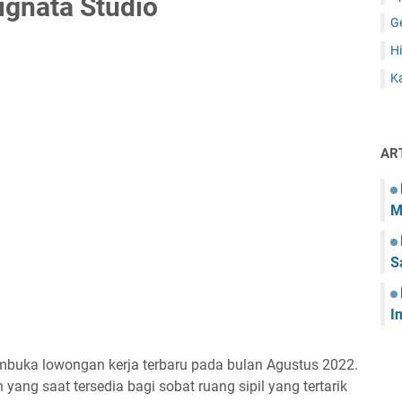
ignata Studio
G
Hi
Ka
AR
M
S
I
embuka lowongan kerja terbaru pada bulan Agustus 2022.
yang saat tersedia bagi sobat ruang sipil yang tertarik