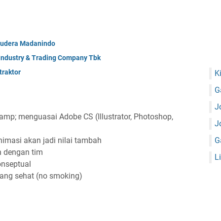
mudera Madanindo
 Industry & Trading Company Tbk
raktor
K
G
J
; menguasai Adobe CS (Illustrator, Photoshop,
J
masi akan jadi nilai tambah
G
 dengan tim
L
onseptual
ang sehat (no smoking)