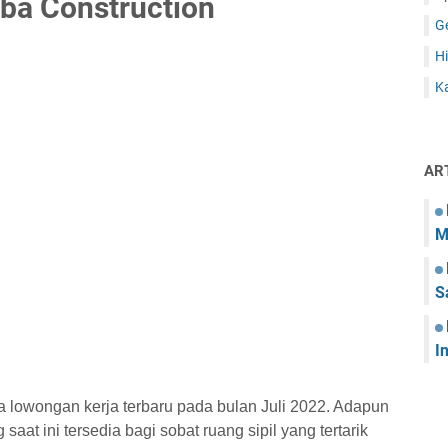
ba Construction
G
Hi
Ka
AR
M
S
I
a lowongan kerja terbaru pada bulan Juli 2022. Adapun
saat ini tersedia bagi sobat ruang sipil yang tertarik