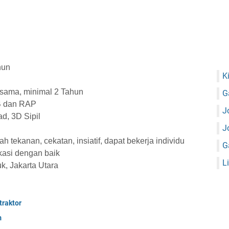
hun
K
sama, minimal 2 Tahun
G
B dan RAP
J
d, 3D Sipil
J
wah tekanan, cekatan, insiatif, dapat bekerja individu
G
asi dengan baik
L
, Jakarta Utara
raktor
m