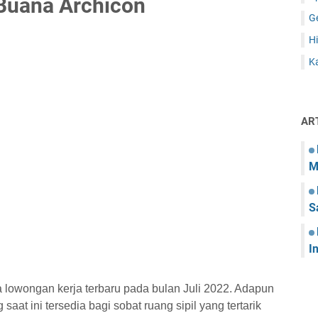
Buana Archicon
G
Hi
Ka
AR
M
S
I
 lowongan kerja terbaru pada bulan Juli 2022. Adapun
saat ini tersedia bagi sobat ruang sipil yang tertarik