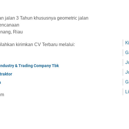
 jalan 3 Tahun khususnya geometric jalan
rencanaan
inang, Riau
K
silahkan kirimkan CV Terbaru melalui:
G
J
 Industry & Trading Company Tbk
J
raktor
G
m
L
om