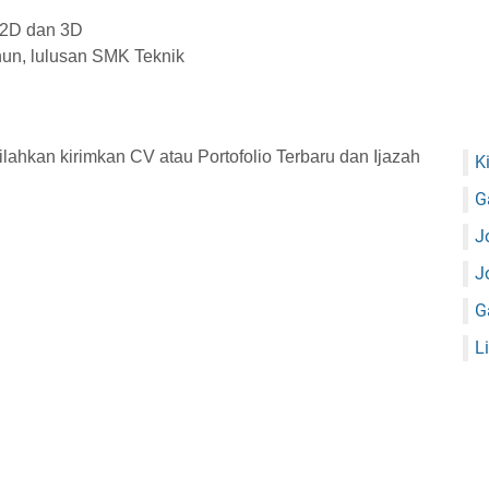
 2D dan 3D
hun, lulusan SMK Teknik
silahkan kirimkan CV atau Portofolio Terbaru dan Ijazah
K
G
J
J
G
L