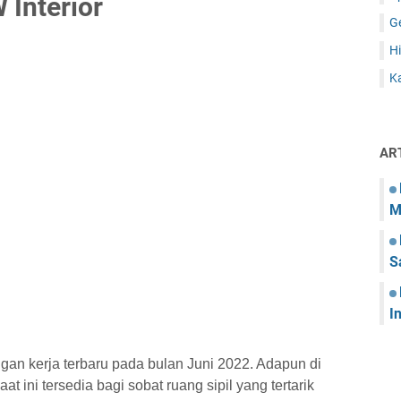
Interior
G
Hi
Ka
AR
M
S
I
gan kerja terbaru pada bulan Juni 2022. Adapun di
t ini tersedia bagi sobat ruang sipil yang tertarik