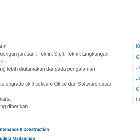
K
hun
engan jurusan : Teknik Sipil, Teknik Lingkungan,
G
WK
J
ng lebih diutamakan daripada pengalaman
J
upgrade skill sofware Office dan Software dasar
G
karta
L
ang diberikan
ntenance & Construction
mudera Madanindo