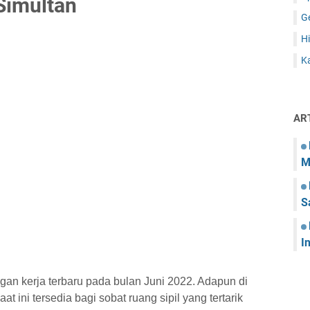
Simultan
G
Hi
Ka
AR
M
S
I
an kerja terbaru pada bulan Juni 2022. Adapun di
t ini tersedia bagi sobat ruang sipil yang tertarik