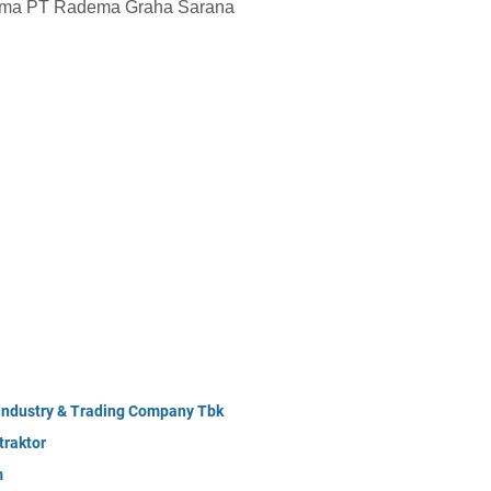
rsama PT Radema Graha Sarana
 Industry & Trading Company Tbk
raktor
m