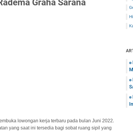
Radema Graha Sarana
G
Hi
Ka
AR
M
S
I
embuka lowongan kerja terbaru pada bulan Juni 2022.
tan yang saat ini tersedia bagi sobat ruang sipil yang