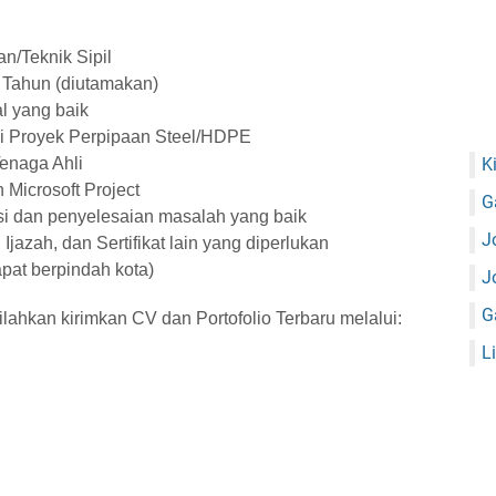
n/Teknik Sipil
 Tahun (diutamakan)
l yang baik
i Proyek Perpipaan Steel/HDPE
K
/Tenaga Ahli
 Microsoft Project
G
i dan penyelesaian masalah yang baik
J
azah, dan Sertifikat lain yang diperlukan
pat berpindah kota)
J
G
silahkan kirimkan CV dan Portofolio Terbaru melalui:
L