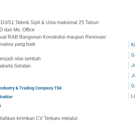
 D3/S1 Teknik Sipil & Usia maksimal 25 Tahun
 dan Ms. Office
at RAB Bangunan Konstruksi maupun Renovasi
alisa yang baik
K
G
njadi nilai tambah
J
karta Selatan
J
G
 Industry & Trading Company Tbk
L
raktor
m
silahkan kirimkan CV Terbaru melalui: