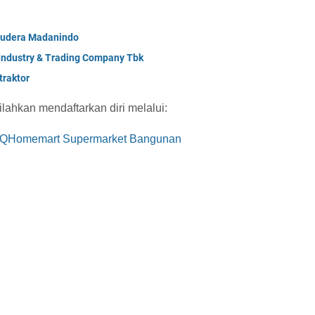
mudera Madanindo
 Industry & Trading Company Tbk
raktor
ilahkan mendaftarkan diri melalui:
ke QHomemart Supermarket Bangunan