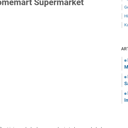
omemart Supermarket
G
Hi
Ka
AR
M
S
I