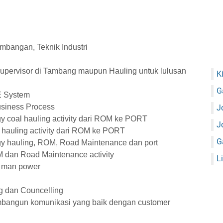
ambangan, Teknik Industri
pervisor di Tambang maupun Hauling untuk lulusan
K
G
 System
siness Process
J
y coal hauling activity dari ROM ke PORT
J
auling activity dari ROM ke PORT
G
gy hauling, ROM, Road Maintenance dan port
dan Road Maintenance activity
L
 man power
 dan Councelling
angun komunikasi yang baik dengan customer