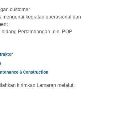
ngan customer
s mengenai kegiatan operasional dan
ent
 di bidang Pertambangan min. POP
raktor
m
ntenance & Construction
silahkan kirimkan Lamaran melalui: