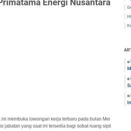
Primatama Energi Nusantara
G
Hi
Ka
AR
M
S
I
 ini membuka lowongan kerja terbaru pada bulan Mei
 jabatan yang saat ini tersedia bagi sobat ruang sipil