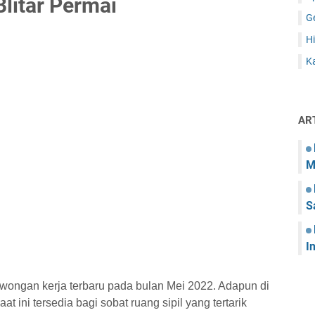
litar Permai
G
Hi
Ka
AR
M
S
I
owongan kerja terbaru pada bulan Mei 2022. Adapun di
t ini tersedia bagi sobat ruang sipil yang tertarik