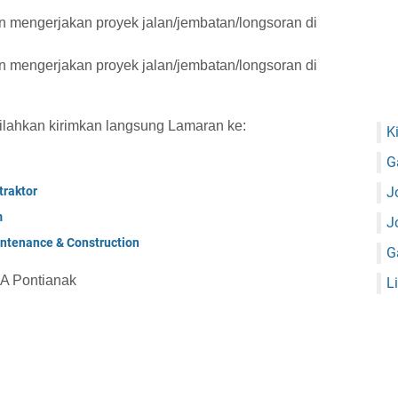
 mengerjakan proyek jalan/jembatan/longsoran di
 mengerjakan proyek jalan/jembatan/longsoran di
 silahkan kirimkan langsung Lamaran ke:
K
G
raktor
J
m
J
ntenance & Construction
G
6A Pontianak
L