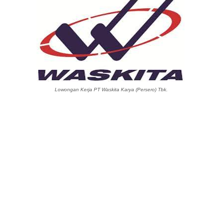
Lowongan Kerja PT Waskita Karya (Persero) Tbk.