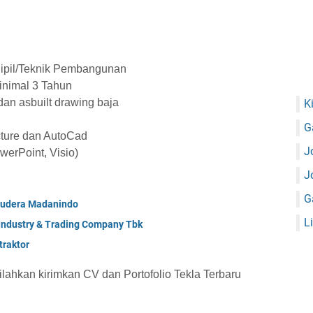
Sipil/Teknik Pembangunan
inimal 3 Tahun
n asbuilt drawing baja
K
G
ture dan AutoCad
J
werPoint, Visio)
J
G
mudera Madanindo
L
 Industry & Trading Company Tbk
raktor
silahkan kirimkan CV dan Portofolio Tekla Terbaru