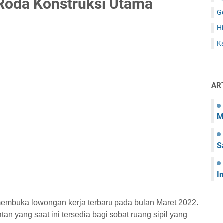
Roda Konstruksi Utama
G
Hi
Ka
AR
M
S
I
membuka lowongan kerja terbaru pada bulan Maret 2022.
tan yang saat ini tersedia bagi sobat ruang sipil yang