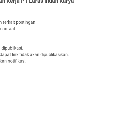
n Kerja PT Laras Indah Karya"
 terkait postingan.
rmanfaat.
dipublikasi.
apat link tidak akan dipublikasikan.
an notifikasi.