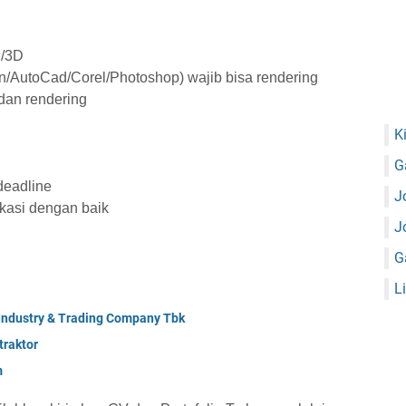
D/3D
/AutoCad/Corel/Photoshop) wajib bisa rendering
dan rendering
K
G
deadline
J
nikasi dengan baik
J
G
L
 Industry & Trading Company Tbk
raktor
m