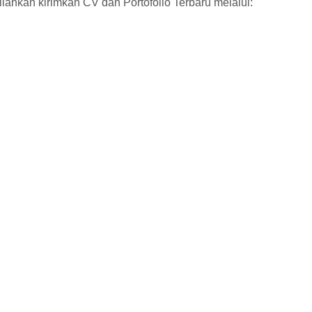
silahkan kirimkan CV dan Portofolio Terbaru melalui: