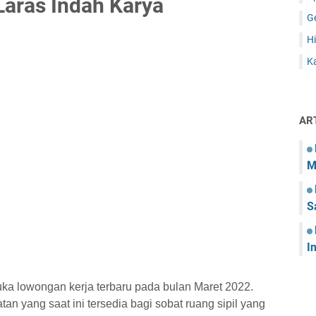
aras Indah Karya
G
Hi
Ka
AR
M
S
I
uka lowongan kerja terbaru pada bulan Maret 2022.
tan yang saat ini tersedia bagi sobat ruang sipil yang