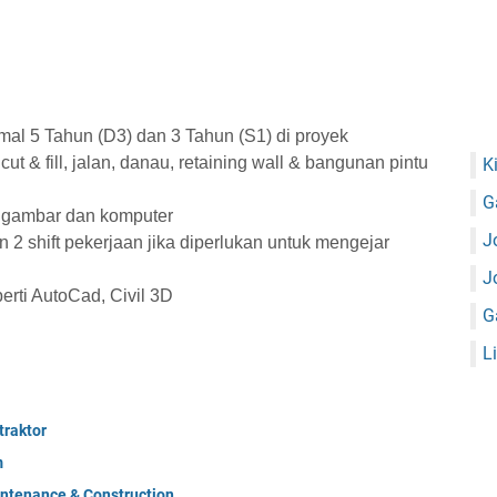
mal 5 Tahun (D3) dan 3 Tahun (S1) di proyek
ut & fill, jalan, danau, retaining wall & bangunan pintu
K
G
gambar dan komputer
J
 2 shift pekerjaan jika diperlukan untuk mengejar
J
rti AutoCad, Civil 3D
G
L
raktor
m
ntenance & Construction