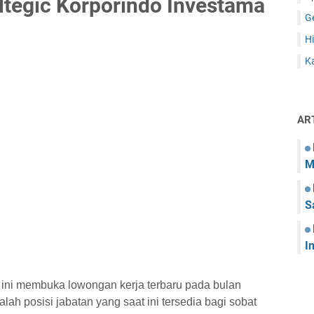
ltegic Korporindo Investama
G
Hi
Ka
AR
M
S
I
t ini membuka lowongan kerja terbaru pada bulan
lah posisi jabatan yang saat ini tersedia bagi sobat