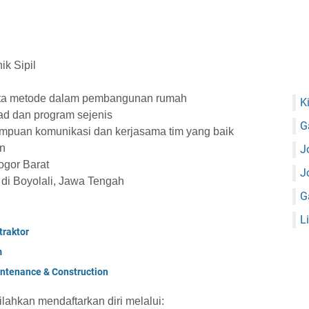
ik Sipil
erta metode dalam pembangunan rumah
K
d dan program sejenis
G
ampuan komunikasi dan kerjasama tim yang baik
n
J
ogor Barat
J
di Boyolali, Jawa Tengah
G
L
raktor
m
ntenance & Construction
ilahkan mendaftarkan diri melalui: