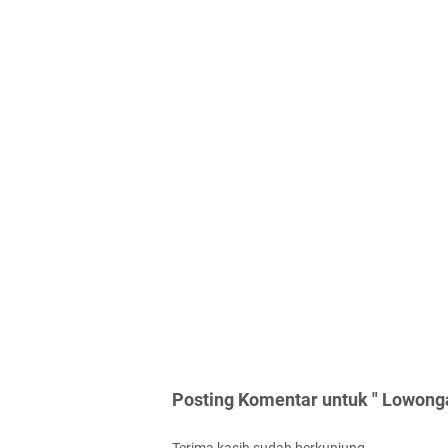
Posting Komentar untuk " Lowonga
Terima kasih sudah berkunjung.