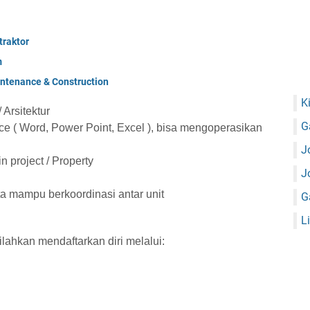
raktor
m
ntenance & Construction
K
 Arsitektur
G
 ( Word, Power Point, Excel ), bisa mengoperasikan
J
 project / Property
J
a mampu berkoordinasi antar unit
G
L
ilahkan mendaftarkan diri melalui: