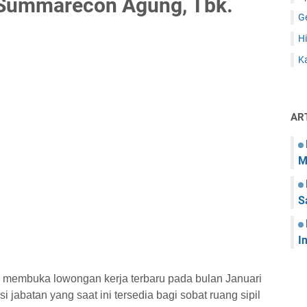
 Summarecon Agung, Tbk.
G
Hi
Ka
AR
M
S
I
 membuka lowongan kerja terbaru pada bulan Januari
 jabatan yang saat ini tersedia bagi sobat ruang sipil